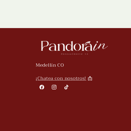
o
n
:
Medellín CO
¡
Chatea con nosotros!
📩
Facebook
Instagram
TikTok