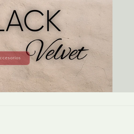
g
i
o
n
Accesorios