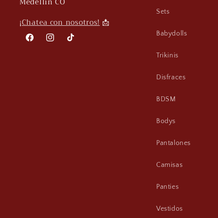
Medellín CO
Sets
¡
Chatea con nosotros!
📩
Babydolls
Facebook
Instagram
TikTok
Trikinis
Disfraces
BDSM
Bodys
Pantalones
Camisas
Panties
Vestidos