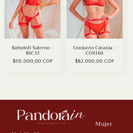
Babydoll Salerno -
Conjunto Catania -
BSC33
CON160
Regular
$115.000,00 COP
Regular
$82.000,00 COP
price
price
Mujer