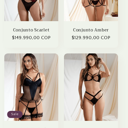
o
n
:
Conjunto Scarlet
Conjunto Amber
Regular
$149.990,00 COP
Regular
$129.990,00 COP
price
price
Sale