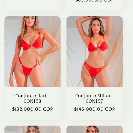
$89.990,00 COP
price
price
price
Conjunto Bari -
Conjunto Milan -
CON158
CON157
Regular
$132.000,00 COP
Regular
$146.000,00 COP
price
price