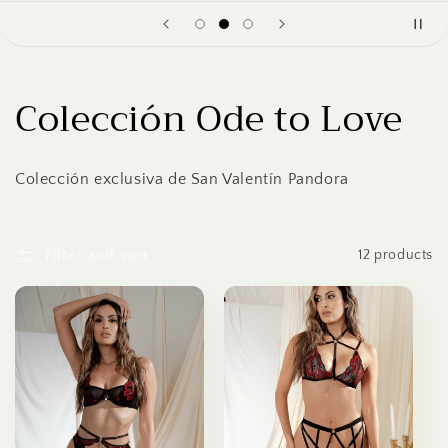
C
Colección Ode to Love
o
Colección exclusiva de San Valentín Pandora
l
l
Filter and sort
12 products
e
c
t
i