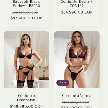
Babydoll Black
Conjunto Desire -
Widow - BSC36
CON131
Regular
Sale
Regular
$84.990,00 COP
$99.990,00 COP
$83.600,00 COP
price
price
price
Sale
Conjunto
Conjunto Venus
Obsession
Regular
Sale
$108.990,00 COP
Regular
$149.990,00 COP