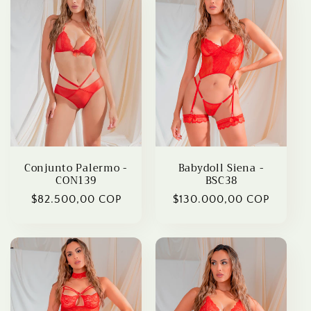
Conjunto Palermo -
Babydoll Siena -
CON139
BSC38
Regular
$82.500,00 COP
Regular
$130.000,00 COP
price
price