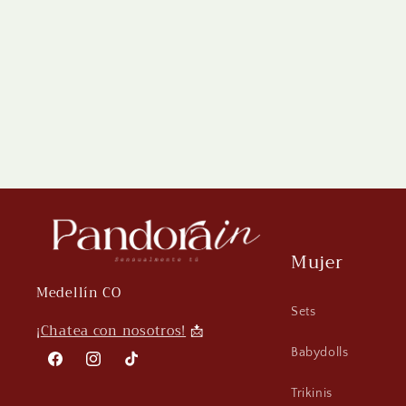
o
n
:
Mujer
Medellín CO
Sets
¡
Chatea con nosotros!
📩
Babydolls
Facebook
Instagram
TikTok
Trikinis