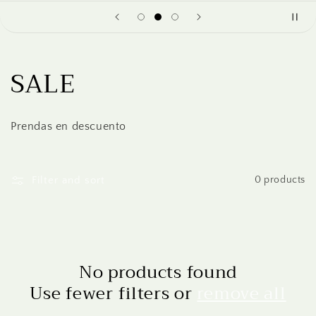
C
SALE
o
Prendas en descuento
l
l
Filter and sort
0 products
e
c
t
No products found
Use fewer filters or
remove all
i