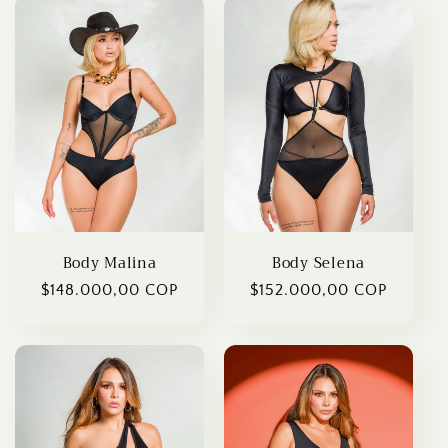
Body Malina
Body Selena
Regular
$148.000,00 COP
Regular
$152.000,00 COP
price
price