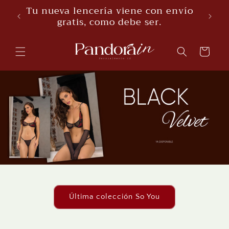
Skip to
Puedes realizar tu pedido
¡Comp
content
contraentrega
Cart
Última colección So You