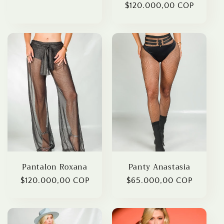
Regular
$120.000,00 COP
price
price
Pantalon Roxana
Panty Anastasia
Regular
$120.000,00 COP
Regular
$65.000,00 COP
price
price