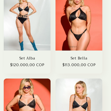
Set Alba
Set Bella
Regular
$120.000,00 COP
Regular
$113.000,00 COP
price
price