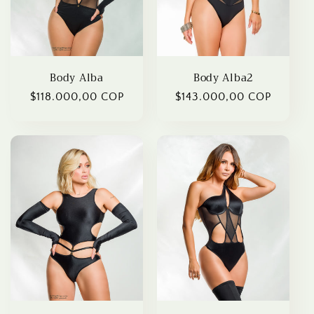
o
n
:
Body Alba
Body Alba2
Regular
$118.000,00 COP
Regular
$143.000,00 COP
price
price