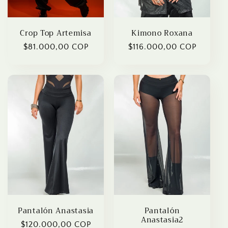
Crop Top Artemisa
Kimono Roxana
Regular
$81.000,00 COP
Regular
$116.000,00 COP
price
price
Pantalón Anastasia
Pantalón
Anastasia2
Regular
$120.000,00 COP