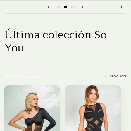
C
Última colección So
o
You
l
l
Filter and sort
21 products
e
c
t
i