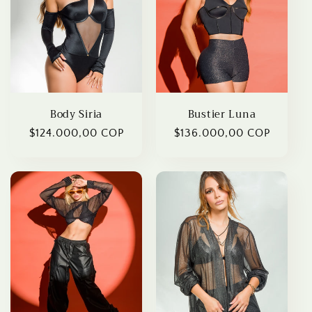
Body Siria
Bustier Luna
Regular
$124.000,00 COP
Regular
$136.000,00 COP
price
price