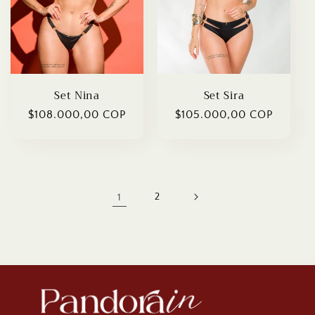
Set Nina
Set Sira
Regular
$108.000,00 COP
Regular
$105.000,00 COP
price
price
1
2