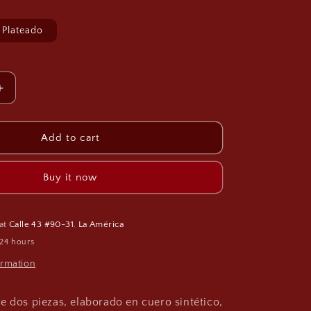
g
i
Plateado
o
n
Increase
quantity
for
Arnés
Add to cart
Conjunto
de
Buy it now
Cadenas
A048
 at
Calle 43 #90-31. La América
 24 hours
ormation
e dos piezas, elaborado en cuero sintético,