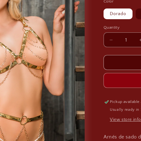
Color
Dorado
Quantity
Decrease
quantity
for
Arnés
Conjunto
de
Cadenas
A048
Pickup available
Usually ready in
View store inf
Arnés de sado d