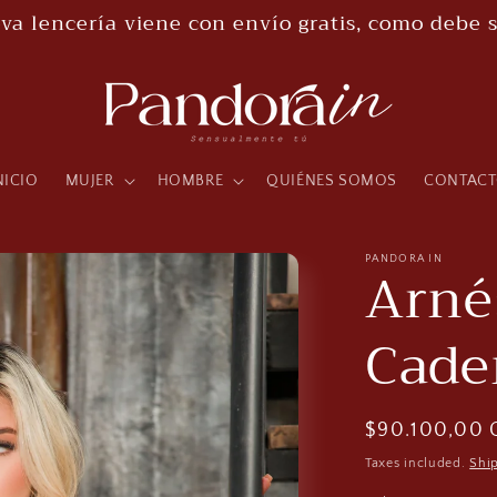
NICIO
MUJER
HOMBRE
QUIÉNES SOMOS
CONTAC
PANDORA IN
Arné
Cade
Regular
$90.100,00
price
Taxes included.
Shi