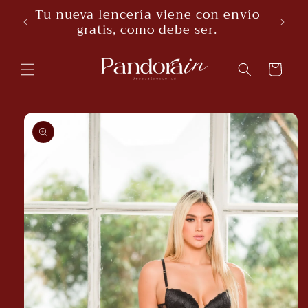
Skip to
Tu nueva lencería viene con envío
content
gratis, como debe ser.
Cart
Skip to
product
information