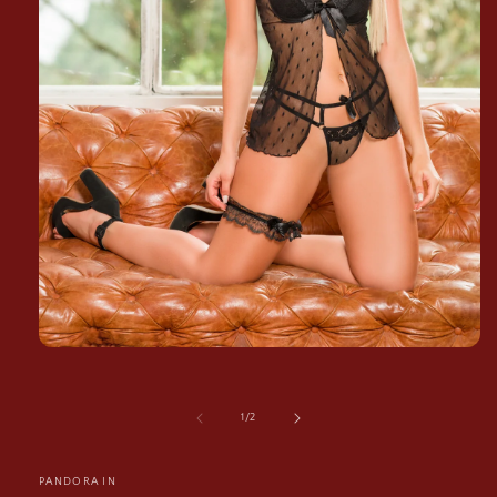
Open
media
1
in
of
1
/
2
modal
PANDORA IN