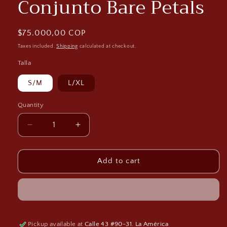
Conjunto Bare Petals
Regular
$75.000,00 COP
price
Taxes included.
Shipping
calculated at checkout.
Talla
S/M
L/XL
Quantity
Decrease
Increase
quantity
quantity
for
for
Conjunto
Conjunto
Add to cart
Bare
Bare
Petals
Petals
Pickup available at
Calle 43 #90-31. La América