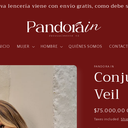
va lencería viene con envío gratis, como debe s
NICIO
MUJER
HOMBRE
QUIÉNES SOMOS
CONTAC
PANDORA IN
Conj
Veil
Regular
$75.000,00
price
Taxes included.
Shi