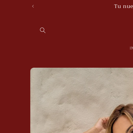
Skip to
Tu nue
content
I
Skip to
product
information