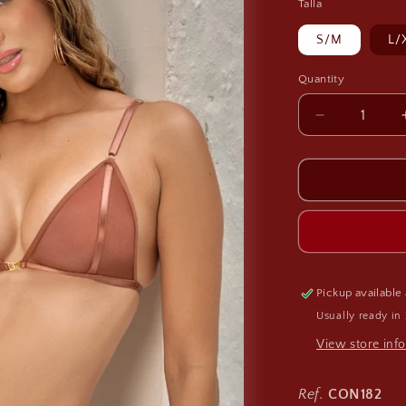
Talla
S/M
L/
Quantity
Decrease
quantity
for
Conjunto
Blossom
Veil
Pickup available
Usually ready in
View store inf
Ref.
CON182