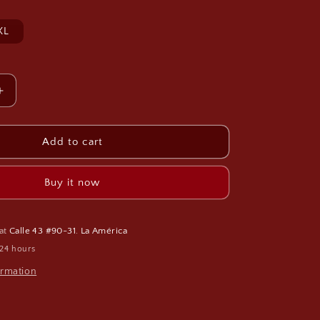
g
i
XL
o
n
Increase
quantity
for
Conjunto
Add to cart
Blossom
Veil
Buy it now
 at
Calle 43 #90-31. La América
 24 hours
ormation