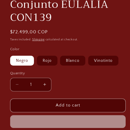
Conjunto EULALIA
CON139
Regular
$72.499,00 COP
price
Taxes included.
Shipping
calculated at checkout.
Color
Negro
Rojo
Blanco
Vinotinto
Quantity
Decrease
Increase
quantity
quantity
for
for
Conjunto
Conjunto
Add to cart
EULALIA
EULALIA
CON139
CON139