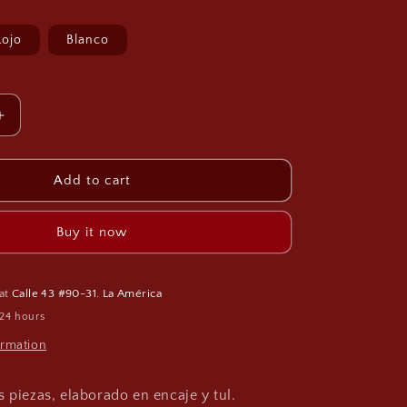
g
i
Rojo
Blanco
o
n
Increase
quantity
for
Conjunto
Add to cart
ÁFRIA
CON149
Buy it now
 at
Calle 43 #90-31. La América
 24 hours
ormation
 piezas, elaborado en encaje y tul.