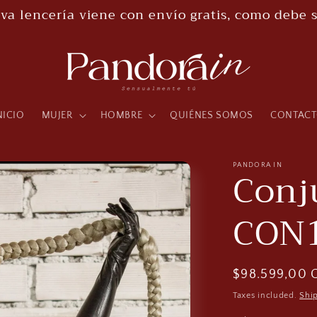
va lencería viene con envío gratis, como debe s
NICIO
MUJER
HOMBRE
QUIÉNES SOMOS
CONTAC
PANDORA IN
Conj
CON
Regular
$98.599,00 
price
Taxes included.
Shi