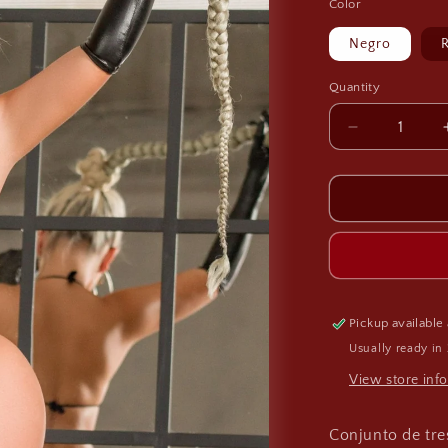
Color
Negro
Quantity
Decrease
quantity
for
Conjunto
ÁFRIA
CON149
Pickup available
Usually ready in
View store inf
Conjunto de tres