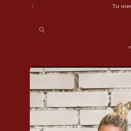
Skip to
Tu nue
content
I
Skip to
product
information