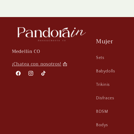
Mujer
Medellín CO
Sets
¡
Chatea con nosotros!
📩
Babydolls
Facebook
Instagram
TikTok
Trikinis
Disfraces
BDSM
Bodys