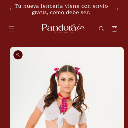
Skip to
Tu nueva lencería viene con envío
content
gratis, como debe ser.
Cart
Skip to
product
information