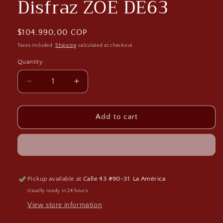
Disfraz ZOÉ DE63
Regular
$104.990,00 COP
price
Taxes included.
Shipping
calculated at checkout.
Quantity
Decrease
Increase
quantity
quantity
for
for
Disfraz
Disfraz
Add to cart
ZOÉ
ZOÉ
DE63
DE63
Pickup available at
Calle 43 #90-31. La América
Usually ready in 24 hours
View store information