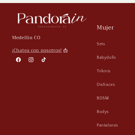
Mujer
Medellín CO
Sets
¡
Chatea con nosotros!
📩
Babydolls
Facebook
Instagram
TikTok
Trikinis
Disfraces
BDSM
Bodys
Pantalones