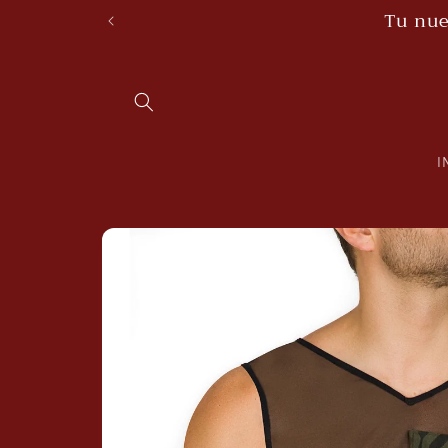
Skip to
Tu nue
content
I
Skip to
product
information