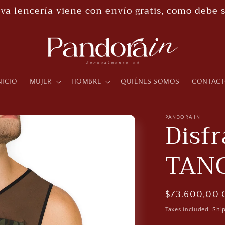
va lencería viene con envío gratis, como debe s
NICIO
MUJER
HOMBRE
QUIÉNES SOMOS
CONTAC
PANDORA IN
Disf
TAN
Regular
$73.600,00
price
Taxes included.
Shi