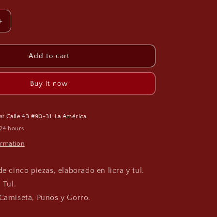
g
i
Increase
o
quantity
n
for
Disfraz
Add to cart
MILITAR
TANGA
Buy it now
DH14
 at
Calle 43 #90-31. La América
 24 hours
ormation
de cinco piezas, elaborado en licra y tul.
 Tul.
 Camiseta, Puños y Gorro.