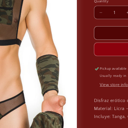
Quantity
Decrease
quantity
for
Disfraz
MILITAR
TANGA
DH14
Pickup available
Usually ready in
View store inf
Disfraz erótico 
Material: Licra -
Incluye: Tanga,