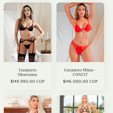
Conjunto
Conjunto Milan -
Obsession
CON157
Regular
$149.990,00 COP
Regular
$146.000,00 COP
price
price