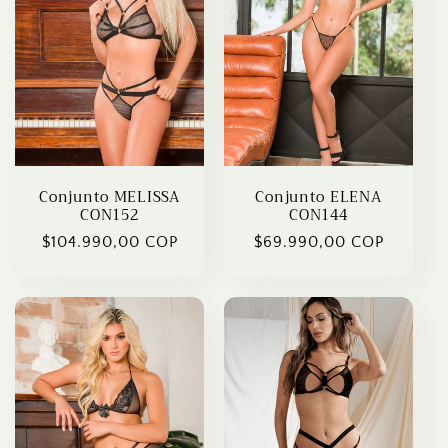
Conjunto MELISSA
Conjunto ELENA
CON152
CON144
Regular
$104.990,00 COP
Regular
$69.990,00 COP
price
price