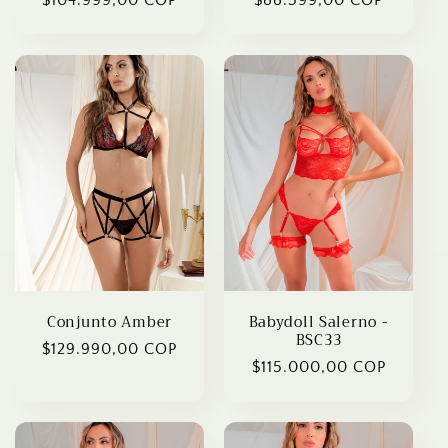
price
price
Conjunto Amber
Babydoll Salerno -
BSC33
Regular
$129.990,00 COP
Regular
$115.000,00 COP
price
price