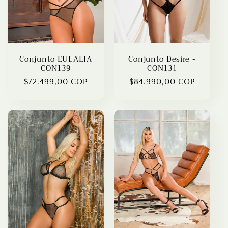
Conjunto EULALIA
Conjunto Desire -
CON139
CON131
Regular
$72.499,00 COP
Regular
$84.990,00 COP
price
price