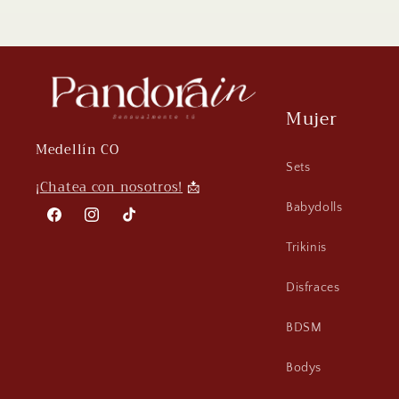
Mujer
Medellín CO
Sets
¡
Chatea con nosotros!
📩
Babydolls
Facebook
Instagram
TikTok
Trikinis
Disfraces
BDSM
Bodys