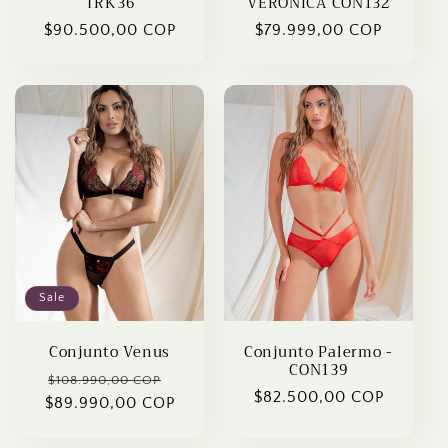
TRK36
VERÓNICA CON132
Regular
$90.500,00 COP
Regular
$79.999,00 COP
price
price
Sale
Conjunto Venus
Conjunto Palermo -
CON139
Regular
Sale
$108.990,00 COP
Regular
$82.500,00 COP
$89.990,00 COP
price
price
price