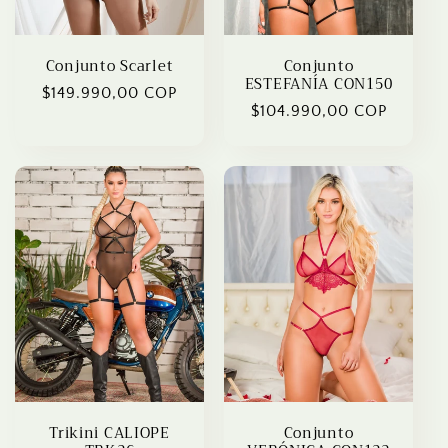
o
n
Conjunto Scarlet
Conjunto
ESTEFANÍA CON150
Regular
$149.990,00 COP
:
Regular
$104.990,00 COP
price
price
Trikini CALIOPE
Conjunto