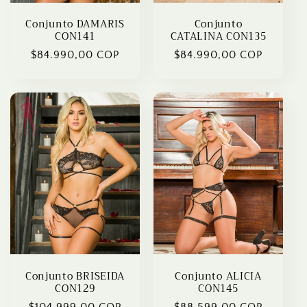
Conjunto DAMARIS
Conjunto
CON141
CATALINA CON135
Regular
$84.990,00 COP
Regular
$84.990,00 COP
price
price
Conjunto BRISEIDA
Conjunto ALICIA
CON129
CON145
Regular
$104.999,00 COP
Regular
$88.599,00 COP