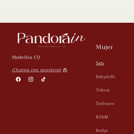
Mujer
Medellín CO
Sets
¡
Chatea con nosotros!
📩
Babydolls
Facebook
Instagram
TikTok
Trikinis
Disfraces
BDSM
Bodys