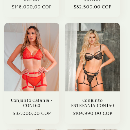
Regular
$146.000,00 COP
Regular
$82.500,00 COP
price
price
Conjunto Catania -
Conjunto
CON160
ESTEFANÍA CON150
Regular
$82.000,00 COP
Regular
$104.990,00 COP
price
price