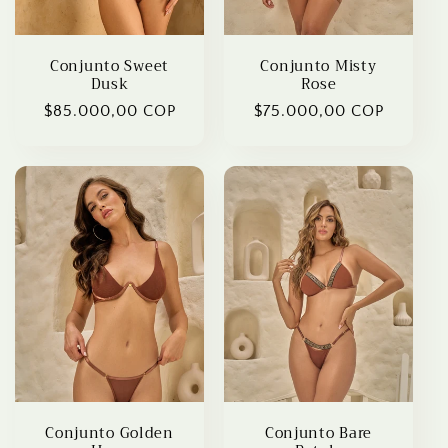
o
n
Conjunto Sweet
Conjunto Misty
Dusk
Rose
:
Regular
$85.000,00 COP
Regular
$75.000,00 COP
price
price
Conjunto Golden
Conjunto Bare