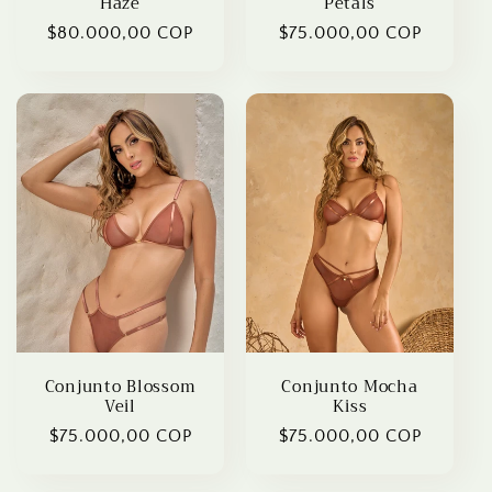
Haze
Petals
Regular
$80.000,00 COP
Regular
$75.000,00 COP
price
price
Conjunto Blossom
Conjunto Mocha
Veil
Kiss
Regular
$75.000,00 COP
Regular
$75.000,00 COP
price
price