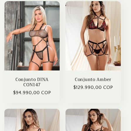
Conjunto DINA
Conjunto Amber
CON147
Regular
$129.990,00 COP
Regular
$94.990,00 COP
price
price