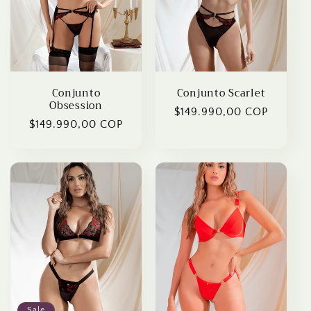
Conjunto
Conjunto Scarlet
Obsession
Regular
$149.990,00 COP
Regular
$149.990,00 COP
price
price
Sale