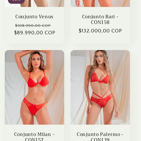
Conjunto Venus
Conjunto Bari -
CON158
Regular
Sale
$108.990,00 COP
Regular
$132.000,00 COP
$89.990,00 COP
price
price
price
Conjunto Milan -
Conjunto Palermo -
CON157
CON139