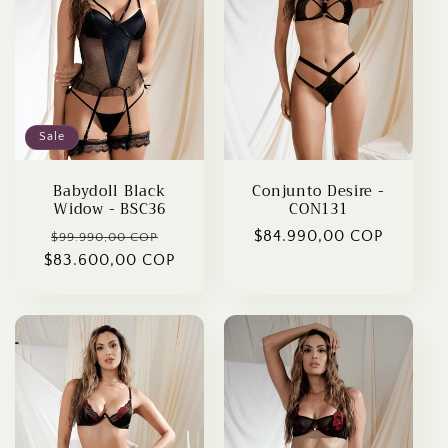
Sale
Babydoll Black
Conjunto Desire -
Widow - BSC36
CON131
Regular
Sale
Regular
$84.990,00 COP
$99.990,00 COP
$83.600,00 COP
price
price
price